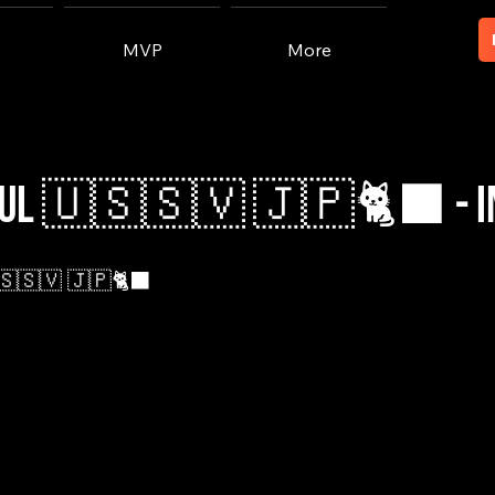
MVP
More
sul 🇺🇸🇸🇻 🇯🇵🐈‍⬛ - In
🇸🇸🇻 🇯🇵🐈‍⬛