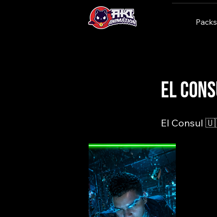
Packs
< Back
El Con
El Consul 🇺