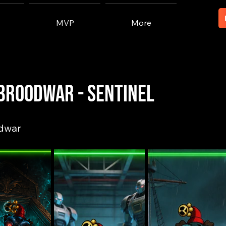
MVP
More
Broodwar - Sentinel
dwar