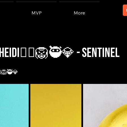
MVP
More
🐯Heidi🧛‍♂️🦁🥷💎 - Sentinel
‍♂️🦁🥷💎