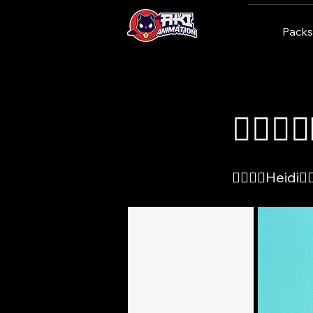
Packs
< Back
🐦‍🔥🔥
🐦‍🔥🔥🐯Heidi🧛