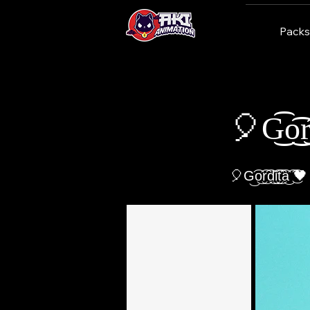
Packs
< Back
🎈G͜͡o͜͡r͜͡
🎈G͜͡o͜͡r͜͡d͜͡i͜͡t͜͡a͜͡ ͜͡🖤