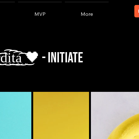
MVP
More
d͜͡i͜͡t͜͡a͜͡ ͜͡🖤 - Initiate